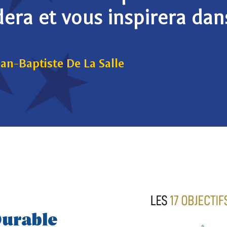
dera et vous inspirera dan
ean-Baptiste De La Salle
urable