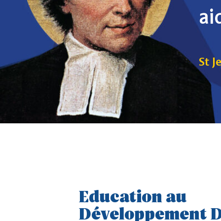
ai
St J
Education au
Développement D