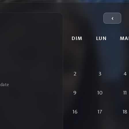
‹
DIM
LUN
MA
2
3
4
 date
9
10
11
16
17
18