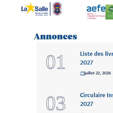
ETABLISSEMENT
VIE SCOLAIRE
Annonces
Institut des F
Liste des li
2027
juillet 22, 2026
Circulaire I
2027