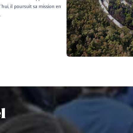
hui, il poursuit sa mission en
.
l