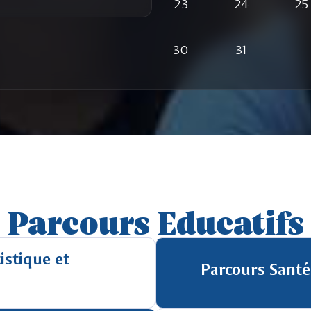
23
24
25
30
31
Parcours Educatifs
istique et
Parcours Santé