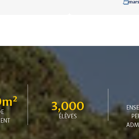
mars
0
m² 
3,000
ENSE
DE
ÉLÈVES
PE
MENT
ADMI