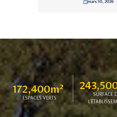
mars 10, 2026
243,50
172,400
m² 
SURFACE 
ESPACES VERTS
L'ETABLISSE