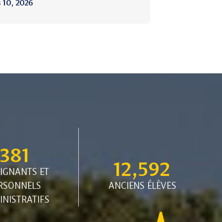
 10, 2026
381
12,592
IGNANTS ET
RSONNELS
ANCIENS ÉLÈVES
NISTRATIFS